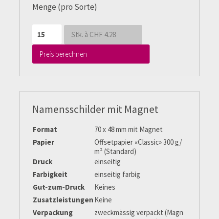
Menge (pro Sorte)
Stk. à CHF
4.28
Preis berechnen
Namensschilder mit Magnet
Format
70 x 48 mm mit Magnet
Papier
Offsetpapier «Classic» 300 g/
m² (Standard)
Druck
einseitig
Farbigkeit
einseitig farbig
Gut-zum-Druck
Keines
Zusatzleistungen
Keine
Verpackung
zweckmässig verpackt (Magn