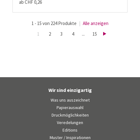
ab CHF 0,26
1 - 15 von 224 Produkte
|
Alle anzeigen
1
2
3
4
...
15
Wir sind einzigartig
Was uns auszeichnet
Papierauswahl
Druckmöglichkeiten
Veredelungen
Editions
Muster / Inspirationen