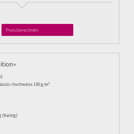
Preis berechnen
ition»
m)
lassic» hochweiss 100 g/m²
 (Kantig)