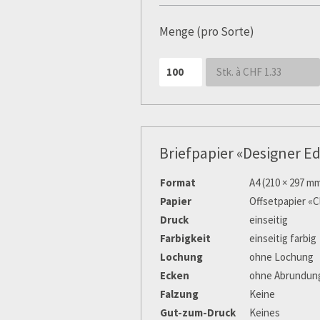
Menge (pro Sorte)
Stk. à CHF
1.33
Briefpapier «Designer Ed
Format
A4 (210 × 297 m
Papier
Offsetpapier «C
Druck
einseitig
Farbigkeit
einseitig farbig
Lochung
ohne Lochung
Ecken
ohne Abrundung
Falzung
Keine
Gut-zum-Druck
Keines